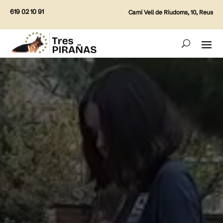
619 02 10 91
Camí Vell de Riudoms, 10, Reus
Reproductor
de
vídeo