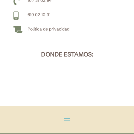

977 31 02 94

619 02 10 91

Politica de privacidad
DONDE ESTAMOS: